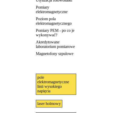
Utylizacja fotowoltaiki
Pomiary
elektromagnetyczne
Poziom pola
elektromagnetycznego
Pomiary PEM - po co je
wykonywać?
Akredytowane
laboratorium pomiarowe
Magnetofony szpulowe
pole
elektromagnetyczne
linii wysokiego
napięcia
laser holmowy